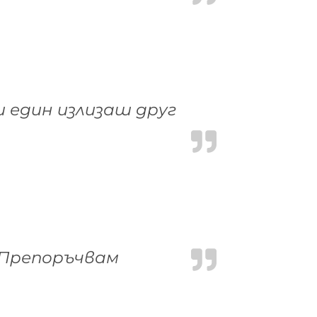
 един излизаш друг
 Препоръчвам