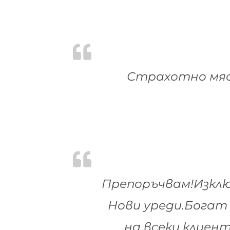
Страхотно мяс
Препоръчвам!Изклю
Нови уреди.Богат
на всеки клиен