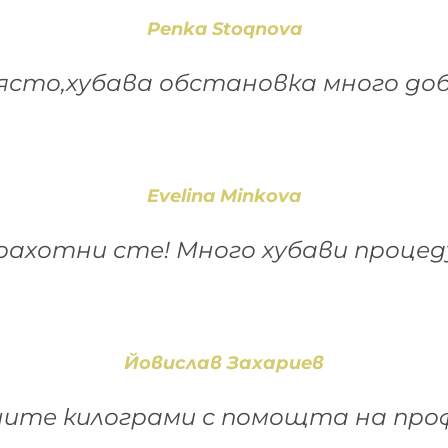
Penka Stoqnova
ясто,хубава обстановка много до
Evelina Minkova
ахотни сте! Много хубави процед
Йовислав Захариев
ните килограми с помощта на пр