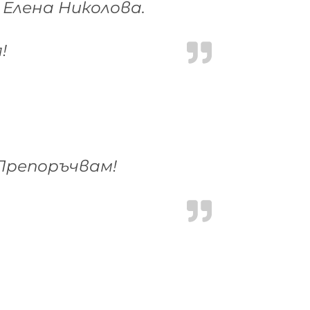
Елена Николова.
!
 Препоръчвам!