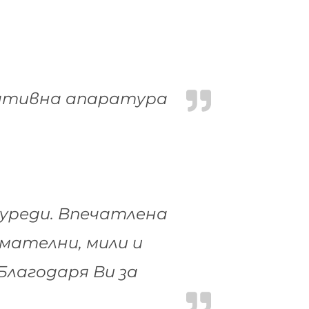
вативна апаратура
уреди. Впечатлена
мателни, мили и
лагодаря Ви за