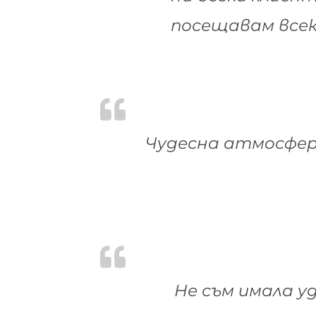
посещавам всек
Чудесна атмосфера
Не съм имала у