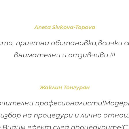
Aneta Sivkova-Topova
то, приятна обстановка,всички с
внимателни и отзивчиви !!!
Жаклин Тонгурян
чителни професионалисти!Модерн
 избор на процедури и лично отно
т.Видим ефект след процедурите!С