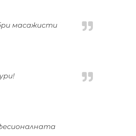
бри масажисти
ури!
офесионалната