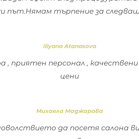
и път.Нямам търпение за следва
Iliyana Atanasova
 , приятен персонал , качествени
цени
Михаела Маджарова
доволствието да посетя салона ви,