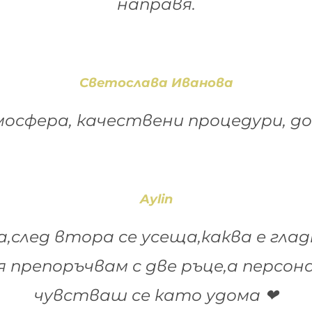
направя.
Светослава Иванова
сфера, качествени процедури, д
Aylin
,след втора се усеща,каква е гла
ля препоръчвам с две ръце,а персон
чувстваш се като удома ❤