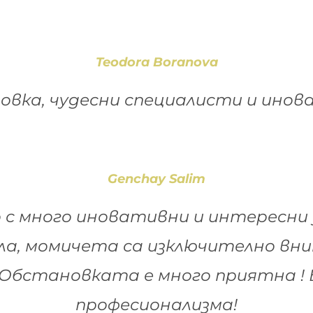
Teodora Boranova
овка, чудесни специалисти и ино
Genchay Salim
с много иновативни и интересни 
ла, момичета са изключително вни
Обстановката е много приятна ! Б
професионализма!