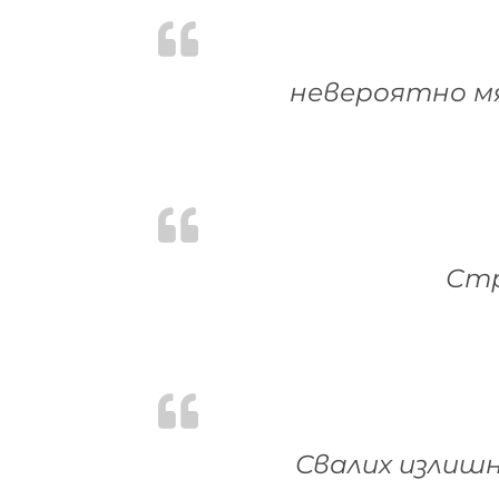
невероятно м
Стр
Свалих излиш