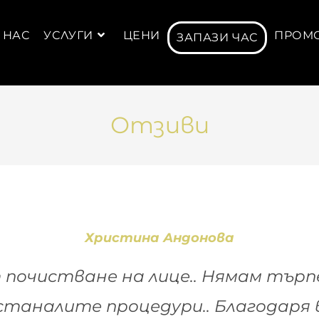
 НАС
УСЛУГИ
ЦЕНИ
ПРОМ
ЗАПАЗИ ЧАС
Отзиви
Христина Андонова
 почистване на лице.. Нямам търп
станалите процедури.. Благодаря 