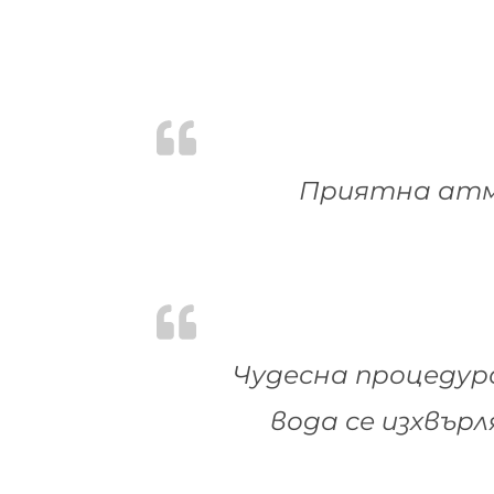
Приятна атмо
Чудесна процедура
вода се изхвър