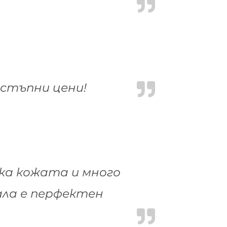
остъпни цени!
дка кожата и много
ала е перфектен