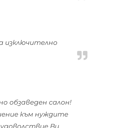
а изключително
о обзаведен салон!
шение към нуждите
 удоволствие Ви